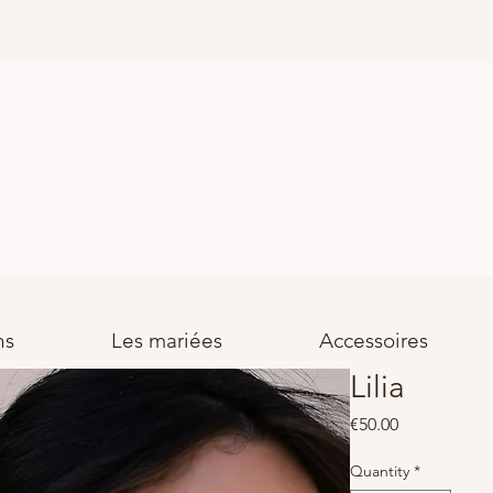
ns
Les mariées
Accessoires
Lilia
Price
€50.00
Quantity
*