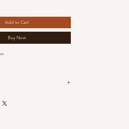
Add to Cart
Buy Now
or.
s après validation de votre commande.
s après validation de votre commande.