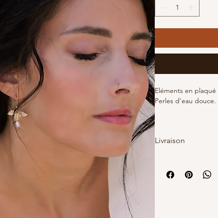
Eléments en plaqué 
Perles d'eau douce.
Bijou fabriqué main.
Garantie 1 an
Livraison
Livraison en France
Sous 10 jours ouvré
Livraison en Europe
Sous 15 jours ouvré