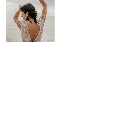
Cancellation Policy
Pou annuler ou reporter votre rendez-vous
je vous remercie de bien vouloir me
contacter 24 h à l'avance.
Contact Details
14 Rue Gambetta, Surgères, France